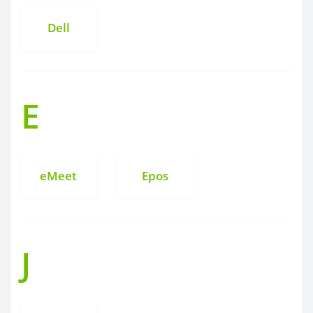
Dell
E
eMeet
Epos
J