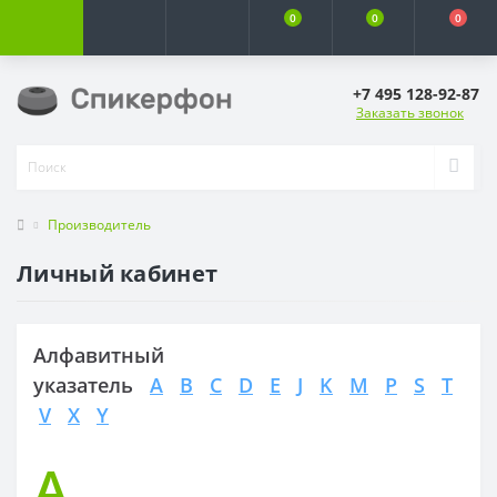
0
0
0
+7 495 128-92-87
Заказать звонок
Производитель
Личный кабинет
Алфавитный
указатель
A
B
C
D
E
J
K
M
P
S
T
V
X
Y
A