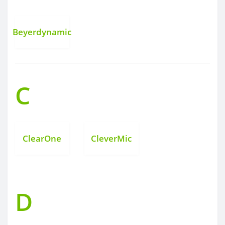
Beyerdynamic
C
ClearOne
CleverMic
D