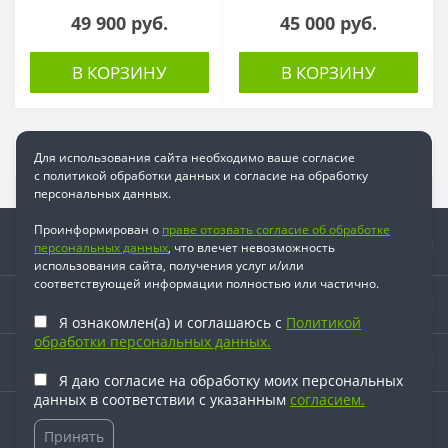
49 900 руб.
45 000 руб.
В КОРЗИНУ
В КОРЗИНУ
Для использования сайта необходимо ваше согласие
с политикой обработки данных и согласие на обработку
персональных данных.
Проинформирован о
праве отозвать согласие об обработке
Информация
персональных данных
, что влечет невозможность
использования сайта, получения услуг и/или
соответствующей информации полностью или частично.
Время работы
Я ознакомлен(а) и соглашаюсь с
Политикой
обработки персональных данных.
Наши контакты
Я даю согласие на обработку моих персональных
данных в соответствии с указанным
согласием.
© 2026. Все права защищены.
Принять