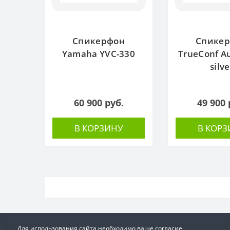
Спикерфон
Спике
Yamaha YVC-330
TrueConf Au
silve
60 900 руб.
49 900 
В КОРЗИНУ
В КОРЗ
Для использования сайта необходимо ваше согласие