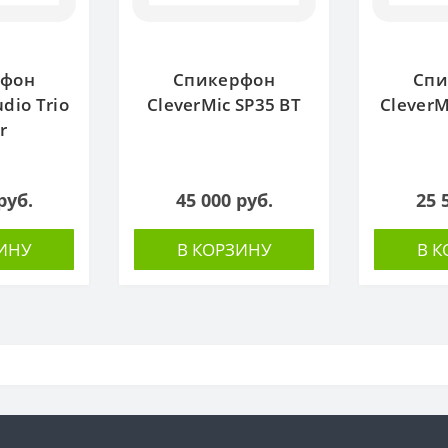
рфон
Спикерфон
Спи
dio Trio
CleverMic SP35 BT
CleverM
r
руб.
45 000 руб.
25 
ИНУ
В КОРЗИНУ
В 