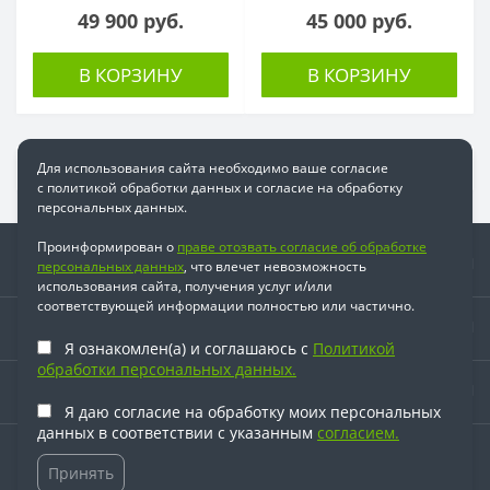
49 900 руб.
45 000 руб.
В КОРЗИНУ
В КОРЗИНУ
Для использования сайта необходимо ваше согласие
с политикой обработки данных и согласие на обработку
персональных данных.
Проинформирован о
праве отозвать согласие об обработке
Информация
персональных данных
, что влечет невозможность
использования сайта, получения услуг и/или
соответствующей информации полностью или частично.
Время работы
Я ознакомлен(а) и соглашаюсь с
Политикой
обработки персональных данных.
Наши контакты
Я даю согласие на обработку моих персональных
данных в соответствии с указанным
согласием.
© 2026. Все права защищены.
Принять