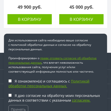
49 900 руб.
45 000 руб.
В КОРЗИНУ
В КОРЗИНУ
Для использования сайта необходимо ваше согласие
с политикой обработки данных и согласие на обработку
персональных данных.
Проинформирован о
праве отозвать согласие об обработке
Информация
персональных данных
, что влечет невозможность
использования сайта, получения услуг и/или
соответствующей информации полностью или частично.
Время работы
Я ознакомлен(а) и соглашаюсь с
Политикой
обработки персональных данных.
Наши контакты
Я даю согласие на обработку моих персональных
данных в соответствии с указанным
согласием.
© 2026. Все права защищены.
Принять