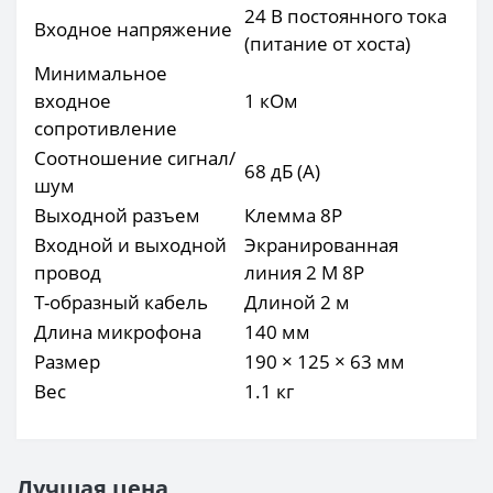
24 В постоянного тока
Входное напряжение
(питание от хоста)
Минимальное
входное
1 кОм
сопротивление
Соотношение сигнал/
68 дБ (А)
шум
Выходной разъем
Клемма 8P
Входной и выходной
Экранированная
провод
линия 2 М 8P
Т-образный кабель
Длиной 2 м
Длина микрофона
140 мм
Размер
190 × 125 × 63 мм
Вес
1.1 кг
Лучшая цена